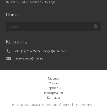
№ 0000126 от 23 октября 2002 года
Поиск
Контакты
+375(29)752-76-65
,
+375(29)652-76-65
larakvasova@mail.ru
Главная
Услуги
Партнеры
Информация
Контакты
ИП Квасова Лариса Генриховна. © 2016 All rights reserved.