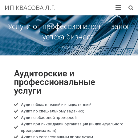
ИП КВАСОВА Л.Г.
Главная
Услуги от профессионалов — залог
успеха бизнеса.
Услуги
аудитор
Партнеры
Информация
Аудиторские и
Контакты
профессиональные
услуги
Аудит обязательный и инициативный;
Аудит по специальному заданию;
Аудит с обзорной проверкой;
Аудит при ликвидации организации (индивидуального
предпринимателя)
Аудит по согласованным процедурам